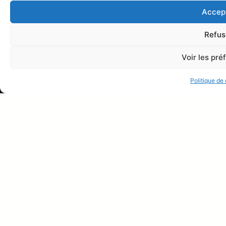
Accep
Refus
Voir les pr
Villa San Marco
Online
Discutons sur Whatsapp !
Politique de